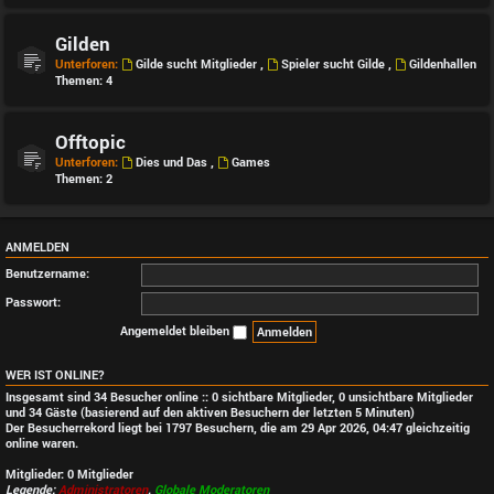
Gilden
Unterforen:
Gilde sucht Mitglieder
,
Spieler sucht Gilde
,
Gildenhallen
Themen:
4
Offtopic
Unterforen:
Dies und Das
,
Games
Themen:
2
ANMELDEN
Benutzername:
Passwort:
Angemeldet bleiben
WER IST ONLINE?
Insgesamt sind
34
Besucher online :: 0 sichtbare Mitglieder, 0 unsichtbare Mitglieder
und 34 Gäste (basierend auf den aktiven Besuchern der letzten 5 Minuten)
Der Besucherrekord liegt bei
1797
Besuchern, die am 29 Apr 2026, 04:47 gleichzeitig
online waren.
Mitglieder: 0 Mitglieder
Legende:
Administratoren
,
Globale Moderatoren