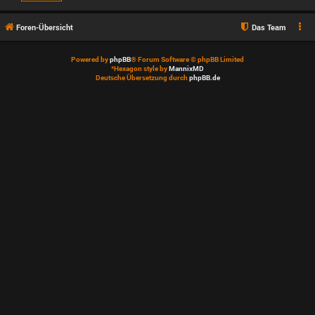
Foren-Übersicht
Das Team
Powered by
phpBB
® Forum Software © phpBB Limited
*
Hexagon style by
MannixMD
Deutsche Übersetzung durch
phpBB.de