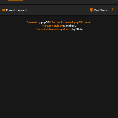
Foren-Übersicht
Das Team
Powered by
phpBB
® Forum Software © phpBB Limited
*
Hexagon style by
MannixMD
Deutsche Übersetzung durch
phpBB.de