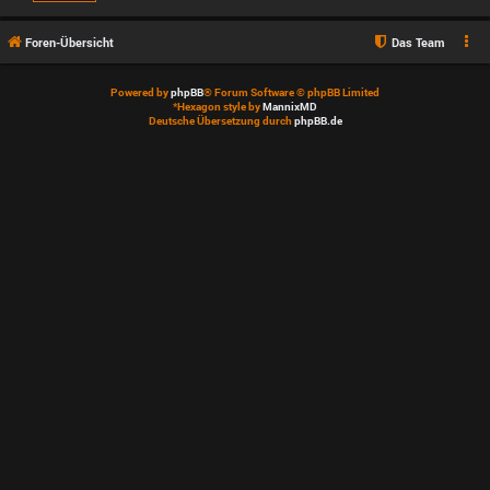
Foren-Übersicht
Das Team
Powered by
phpBB
® Forum Software © phpBB Limited
*
Hexagon style by
MannixMD
Deutsche Übersetzung durch
phpBB.de