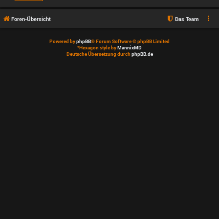
Foren-Übersicht
Das Team
Powered by
phpBB
® Forum Software © phpBB Limited
*
Hexagon style by
MannixMD
Deutsche Übersetzung durch
phpBB.de