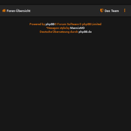
Foren-Übersicht
Das Team
Powered by
phpBB
® Forum Software © phpBB Limited
*
Hexagon style by
MannixMD
Deutsche Übersetzung durch
phpBB.de