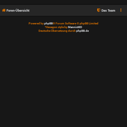
Foren-Übersicht
Das Team
Powered by
phpBB
® Forum Software © phpBB Limited
*
Hexagon style by
MannixMD
Deutsche Übersetzung durch
phpBB.de