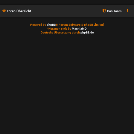
Foren-Übersicht
Das Team
Powered by
phpBB
® Forum Software © phpBB Limited
*
Hexagon style by
MannixMD
Deutsche Übersetzung durch
phpBB.de