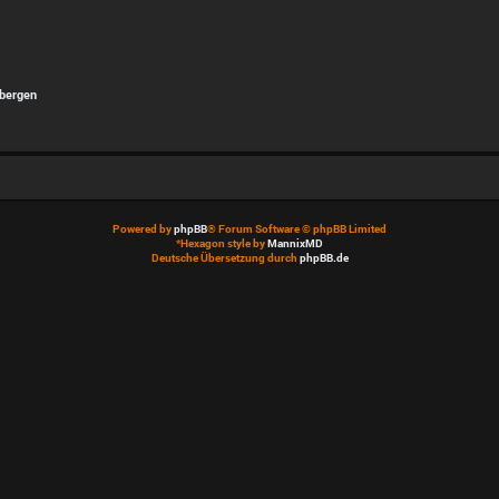
rbergen
Powered by
phpBB
® Forum Software © phpBB Limited
*
Hexagon style by
MannixMD
Deutsche Übersetzung durch
phpBB.de