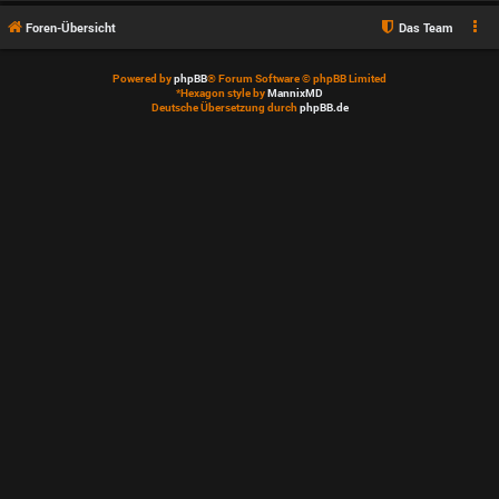
Foren-Übersicht
Das Team
Powered by
phpBB
® Forum Software © phpBB Limited
*
Hexagon style by
MannixMD
Deutsche Übersetzung durch
phpBB.de