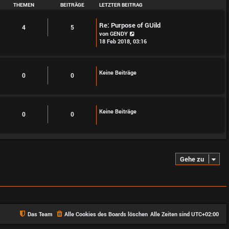
THEMEN
BEITRÄGE
LETZTER BEITRAG
Re: Purpose of GUild
4
5
N
von
GENDY
e
18 Feb 2018, 03:16
u
e
s
t
Keine Beiträge
0
0
e
r
B
e
i
Keine Beiträge
0
0
t
r
a
g
Gehe zu
Das Team
Alle Cookies des Boards löschen
Alle Zeiten sind
UTC+02:00