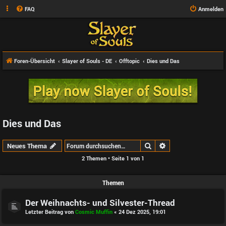
FAQ
Anmelden
Foren-Übersicht
Slayer of Souls - DE
Offtopic
Dies und Das
Dies und Das
Suche
Erweiterte Suche
Neues Thema
2 Themen • Seite
1
von
1
Themen
Der Weihnachts- und Silvester-Thread
Letzter Beitrag von
Cosmic Muffin
«
24 Dez 2025, 19:01