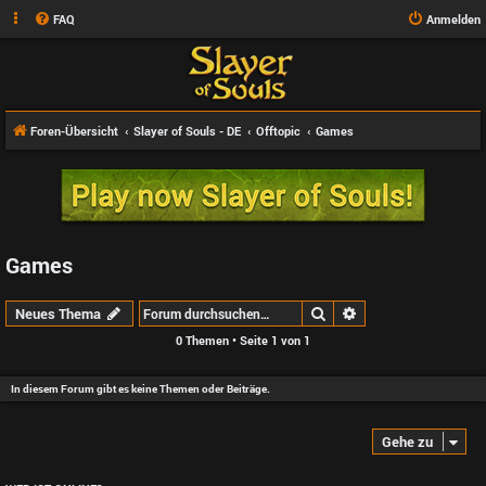
FAQ
Anmelden
Foren-Übersicht
Slayer of Souls - DE
Offtopic
Games
Games
Suche
Erweiterte Suche
Neues Thema
0 Themen • Seite
1
von
1
In diesem Forum gibt es keine Themen oder Beiträge.
Gehe zu