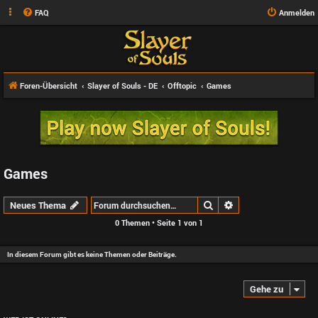
FAQ
Anmelden
Foren-Übersicht
Slayer of Souls - DE
Offtopic
Games
Games
Suche
Erweiterte Suche
Neues Thema
0 Themen • Seite
1
von
1
In diesem Forum gibt es keine Themen oder Beiträge.
Gehe zu