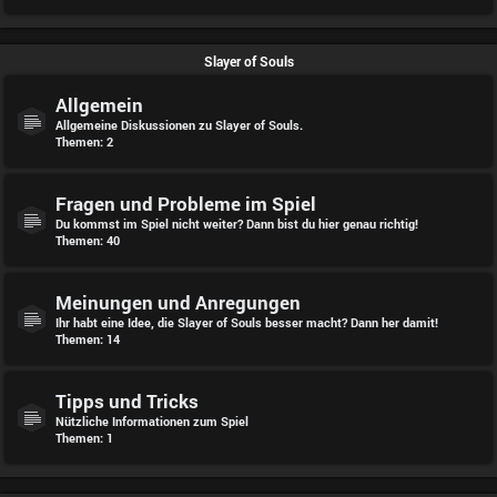
Slayer of Souls
Allgemein
Allgemeine Diskussionen zu Slayer of Souls.
Themen:
2
Fragen und Probleme im Spiel
Du kommst im Spiel nicht weiter? Dann bist du hier genau richtig!
Themen:
40
Meinungen und Anregungen
Ihr habt eine Idee, die Slayer of Souls besser macht? Dann her damit!
Themen:
14
Tipps und Tricks
Nützliche Informationen zum Spiel
Themen:
1