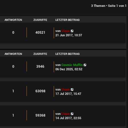
3 Themen • Seite
1
von
1
ANTWORTEN
ZUGRIFFE
LETZTER BEITRAG
von
Uiqua
0
40521
21 Jun 2017, 10:37
ANTWORTEN
ZUGRIFFE
LETZTER BEITRAG
von
Cosmic Muffin
0
3946
06 Dez 2025, 02:52
von
Uiqua
1
63098
17 Jul 2017, 15:47
von
Uiqua
1
59368
14 Jul 2017, 22:55