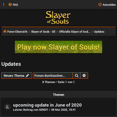
FAQ
Anmelden
Foren-Übersicht
Slayer of Souls - DE
Offizielle Slayer of Souls News
Updates
Updates
Suche
Erweiterte Suche
Neues Thema
8 Themen • Seite
1
von
1
Themen
upcoming update in June of 2020
Letzter Beitrag von
GENDY
«
08 Mai 2020, 18:41