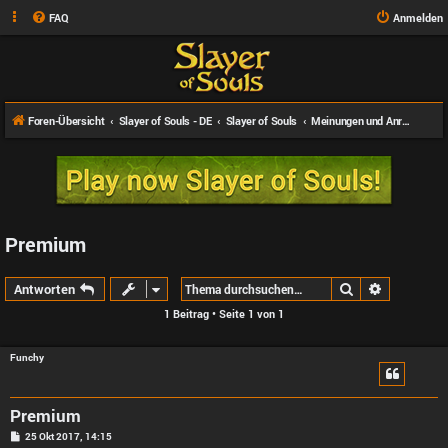
FAQ
Anmelden
Foren-Übersicht
Slayer of Souls - DE
Slayer of Souls
Meinungen und Anregungen
Premium
Suche
Erweiterte
Antworten
1 Beitrag • Seite
1
von
1
Funchy
Premium
B
25 Okt 2017, 14:15
e