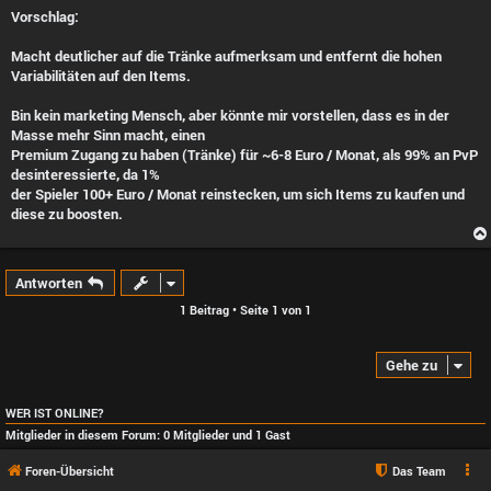
i
Vorschlag:
t
r
a
Macht deutlicher auf die Tränke aufmerksam und entfernt die hohen
g
Variabilitäten auf den Items.
Bin kein marketing Mensch, aber könnte mir vorstellen, dass es in der
Masse mehr Sinn macht, einen
Premium Zugang zu haben (Tränke) für ~6-8 Euro / Monat, als 99% an PvP
desinteressierte, da 1%
der Spieler 100+ Euro / Monat reinstecken, um sich Items zu kaufen und
diese zu boosten.
Antworten
1 Beitrag • Seite
1
von
1
Gehe zu
WER IST ONLINE?
Mitglieder in diesem Forum: 0 Mitglieder und 1 Gast
Foren-Übersicht
Das Team