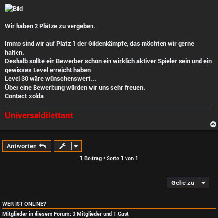
i
t
r
a
Wir haben 2 Plätze zu vergeben.
g
Immo sind wir auf Platz 1 der Gildenkämpfe, das möchten wir gerne
halten.
Deshalb sollte ein Bewerber schon ein wirklich aktiver Spieler sein und ein
gewisses Level erreicht haben
Level 30 wäre wünschenswert...
Über eine Bewerbung würden wir uns sehr freuen.
Contact xolda
Universaldilettant
Antworten
1 Beitrag • Seite
1
von
1
Gehe zu
WER IST ONLINE?
Mitglieder in diesem Forum: 0 Mitglieder und 1 Gast