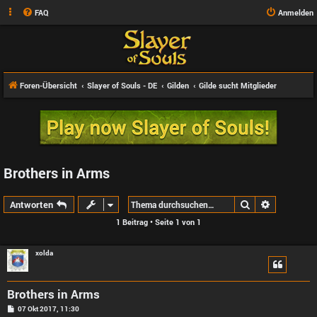
FAQ
Anmelden
Foren-Übersicht
Slayer of Souls - DE
Gilden
Gilde sucht Mitglieder
Brothers in Arms
Suche
Erweiterte
Antworten
1 Beitrag • Seite
1
von
1
xolda
Brothers in Arms
B
07 Okt 2017, 11:30
e